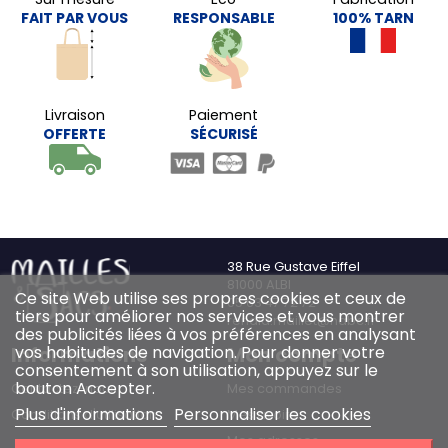
FAIT PAR VOUS
RESPONSABLE
100% TARN
Livraison
Paiement
OFFERTE
SÉCURISÉ
38 Rue Gustave Eiffel
81000 ALBI
Ce site Web utilise ses propres cookies et ceux de
05 63 47 72 72
tiers pour améliorer nos services et vous montrer
renald.maillet@habc.fr
des publicités liées à vos préférences en analysant
Informations
Mon compte
vos habitudes de navigation. Pour donner votre
consentement à son utilisation, appuyez sur le
bouton Accepter.
Contactez-nous
Mes commandes
Plus d'informations
Personnaliser les cookies
Conditions d'utilisation
Mes avoirs
Mes adresses