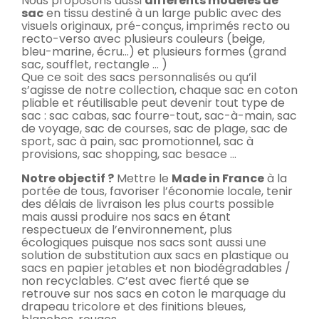
Nous proposons aussi
différents modèles de
sac
en tissu destiné à un large public avec des
visuels originaux, pré-conçus, imprimés recto ou
recto-verso avec plusieurs couleurs (beige,
bleu-marine, écru…) et plusieurs formes (grand
sac, soufflet, rectangle … )
Que ce soit des sacs personnalisés ou qu’il
s’agisse de notre collection, chaque sac en coton
pliable et réutilisable peut devenir tout type de
sac : sac cabas, sac fourre-tout, sac-à-main, sac
de voyage, sac de courses, sac de plage, sac de
sport, sac à pain, sac promotionnel, sac à
provisions, sac shopping, sac besace …
Notre objectif ?
Mettre le
Made in France
à la
portée de tous, favoriser l’économie locale, tenir
des délais de livraison les plus courts possible
mais aussi produire nos sacs en étant
respectueux de l’environnement, plus
écologiques puisque nos sacs sont aussi une
solution de substitution aux sacs en plastique ou
sacs en papier jetables et non biodégradables /
non recyclables. C’est avec fierté que se
retrouve sur nos sacs en coton le marquage du
drapeau tricolore et des finitions bleues,