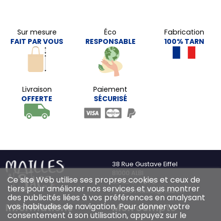
Sur mesure
Éco
Fabrication
FAIT PAR VOUS
RESPONSABLE
100% TARN
Livraison
Paiement
OFFERTE
SÉCURISÉ
38 Rue Gustave Eiffel
81000 ALBI
Ce site Web utilise ses propres cookies et ceux de
05 63 47 72 72
tiers pour améliorer nos services et vous montrer
renald.maillet@habc.fr
des publicités liées à vos préférences en analysant
Informations
Mon compte
vos habitudes de navigation. Pour donner votre
consentement à son utilisation, appuyez sur le