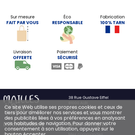
Sur mesure
Éco
Fabrication
FAIT PAR VOUS
RESPONSABLE
100% TARN
Livraison
Paiement
OFFERTE
SÉCURISÉ
38 Rue Gustave Eiffel
81000 ALBI
Ce site Web utilise ses propres cookies et ceux de
05 63 47 72 72
tiers pour améliorer nos services et vous montrer
renald.maillet@habc.fr
des publicités liées à vos préférences en analysant
Informations
Mon compte
vos habitudes de navigation. Pour donner votre
consentement à son utilisation, appuyez sur le
bouton Accepter.
Contactez-nous
Mes commandes